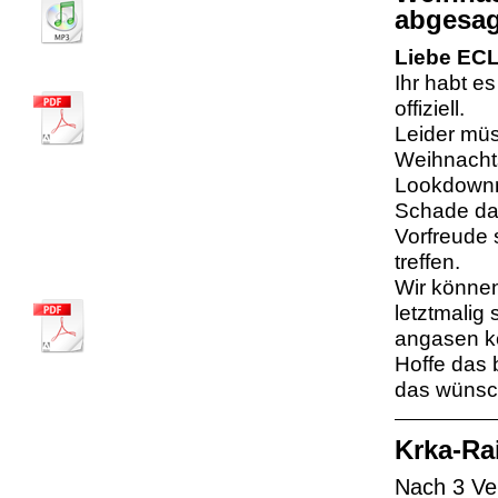
anhören
abgesag
Endurolied.mp3
MP3-Audiodatei [3.1 MB]
Liebe EC
Unsere Clubmusikanten die "Prenndies"
Ihr habt e
2016_ECL Motorradl-Liad_gm.pdf
offiziell.
PDF-Dokument [180.4 KB]
Leider müs
Weihnachts
Lookdown
ECL Highlights 2026
Schade das
Vorfreude 
treffen.
14. ECL-MOTORRADSEGNUNG
Wir können
2026_Folder_MoWeihe_Handy_gm.pdf
letztmalig 
PDF-Dokument [1.9 MB]
angasen k
Hoffe das 
Motorradweihe in Ternberg auf der Ennsbrücke im Ort
das wünsch
Im Anschluß einen Drink an unserer Biker-Bar
Krka-Ra
Moto-GP News und Kalender 2026
Nach 3 Ve