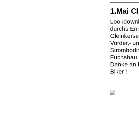
1.Mai C
Lookdownbe
durchs En
Gleinkerse
Vorder,- u
Strombodin
Fuchsbau.
Danke an F
Biker !