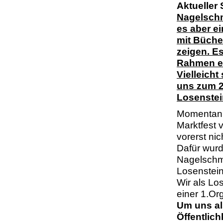
Aktueller 
Nagelschmi
es aber e
mit Büche
zeigen. E
Rahmen e
Vielleich
uns zum 2.
Losenstei
Momentan s
Marktfest 
vorerst nic
Dafür wurd
Nagelschmi
Losenstein
Wir als Lo
einer 1.Or
Um uns al
Öffentlich