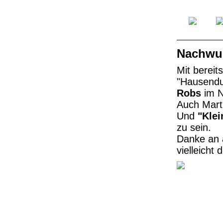
Nachwuc
Mit bereit
"Hausendu
Robs
im N
Auch Marti
Und
"Klei
zu sein.
Danke an 
vielleicht