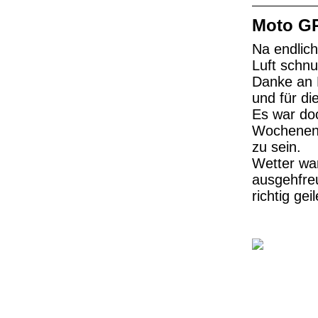
Moto GP
Na endlic
Luft schn
Danke an 
und für d
Es war do
Wochenende
zu sein.
Wetter wa
ausgehfreu
richtig ge