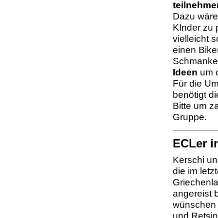
teilnehme
Dazu wäre
KInder zu 
vielleicht
einen Bike
Schmanker
Ideen
um d
Für die Um
benötigt di
Bitte um 
Gruppe.
ECLer i
Kerschi un
die im let
Griechenla
angereist 
wünschen e
und Retsi