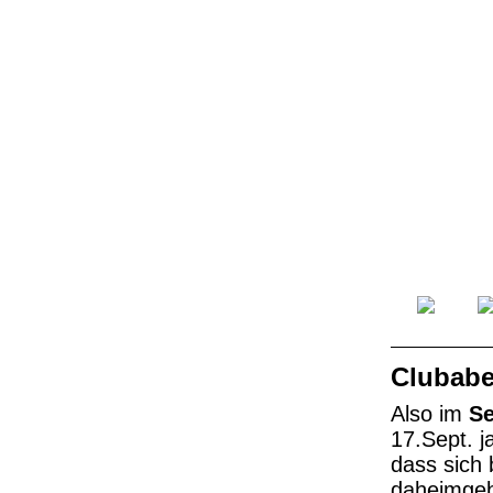
Clubabe
Also im
S
17.Sept. j
dass sich
daheimgebl