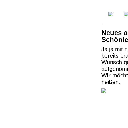
Neues a
Schönle
Ja ja mit 
bereits pr
Wunsch geä
aufgenom
WIr möcht
heißen.