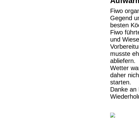
Aufwärm
Fiwo organ
Gegend um
besten Köc
Fiwo führt
und Wiese
Vorbereitu
musste eh 
abliefern.
Wetter wa
daher nich
starten.
Danke an F
Wiederhol