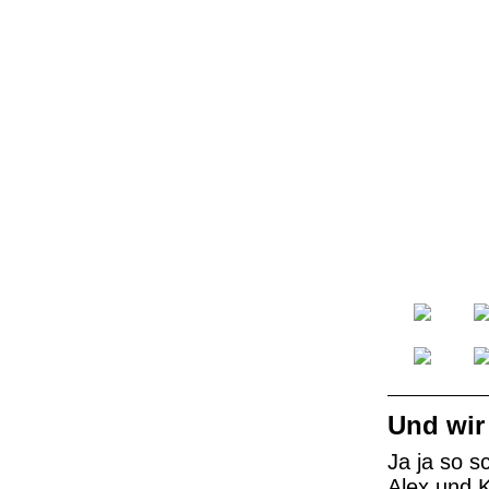
Und wir
Ja ja so s
Alex und K