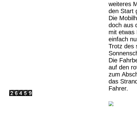
Für News Bild anklicken
weiteres M
den Start
Die Mobilh
doch aus d
Enduro Rennkalender 2026
mit etwas
Rennkalender - Bild anklicken
einfach n
Trotz des 
Sonnensch
Die Fahrbe
Motocross WM 2026 NEWS
auf den ro
Aktuelle WM News - Bild anklicken
zum Absch
das Stran
Besucherzahlen
Fahrer.