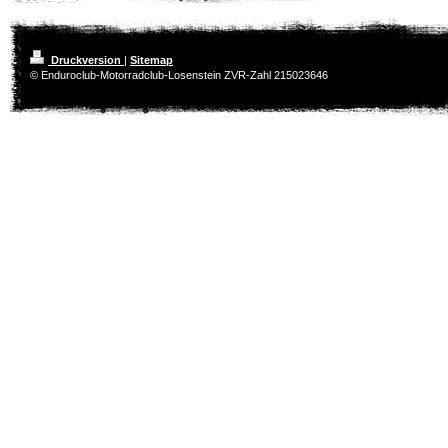
Druckversion
|
Sitemap
© Enduroclub-Motorradclub-Losenstein ZVR-Zahl 215023646