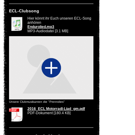
ECL-Clubsong
Hier könnt ihr Euch unseren ECL-Song
anhören
Endurolied.mp3
MP3-Audiodatei [3.1 MB]
Unsere Clubmusikanten die "Prenndies"
2016_ECL Motorradl-Liad_gm.pdf
PDF-Dokument [180.4 KB]