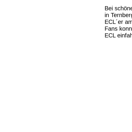
Bei schön
in Ternber
ECL´er am 
Fans konnt
ECL einfa