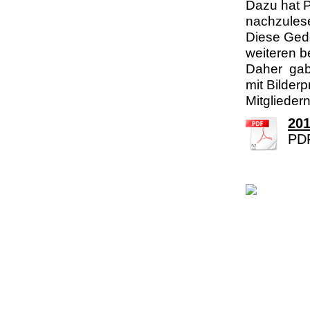
Dazu hat P
nachzulese
Diese Gede
weiteren b
Daher gab 
mit Bilder
Mitglieder
201
PDF