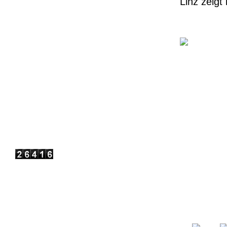
Linz zeigt
Für News Bild anklicken
Enduro Rennkalender 2026
Rennkalender - Bild anklicken
Motocross WM 2026 NEWS
Aktuelle WM News - Bild anklicken
Besucherzahlen