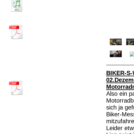
anhören
Endurolied.mp3
MP3-Audiodatei [3.1 MB]
Unsere Clubmusikanten die "Prenndies"
2016_ECL Motorradl-Liad_gm.pdf
PDF-Dokument [180.4 KB]
ECL Highlights 2026
14. ECL-MOTORRADSEGNUNG
BIKER-S
02.Deze
2026_Folder_MoWeihe_Handy_gm.pdf
Motorrad
PDF-Dokument [1.9 MB]
Also ein p
Motorradb
Motorradweihe in Ternberg auf der Ennsbrücke im Ort
sich ja ge
Im Anschluß einen Drink an unserer Biker-Bar
Biker-Mes
mitzufahre
Leider et
Moto-GP News und Kalender 2026