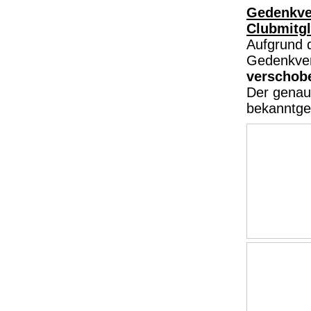
Gedenkver
Clubmitgl
Aufgrund d
Gedenkver
verschob
Der genaue
bekanntge