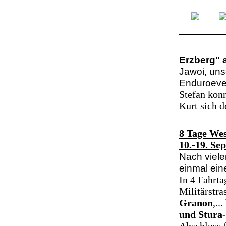
Erzberg" 
Jawoi, uns
Enduroeve
Stefan konn
Kurt sich d
8 Tage We
10.-19. Sep
Nach viele
einmal ei
In 4 Fahrt
Militärstr
Granon
,..
und Stura